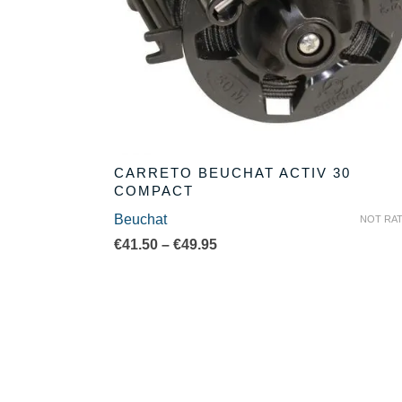
CARRETO BEUCHAT ACTIV 30
COMPACT
Beuchat
NOT RA
Price
€
41.50
–
€
49.95
range:
€41.50
through
€49.95