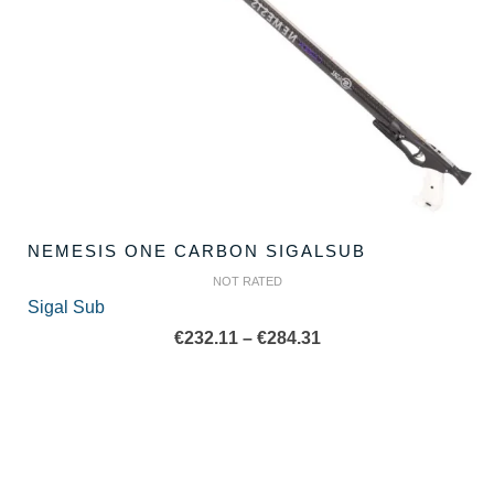
NEMESIS ONE CARBON SIGALSUB
NOT RATED
Sigal Sub
Price
€
232.11
–
€
284.31
range:
€232.11
through
€284.31