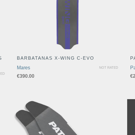
S
BARBATANAS X-WING C-EVO
P
Mares
P
NOT RATED
TED
€
390.00
€