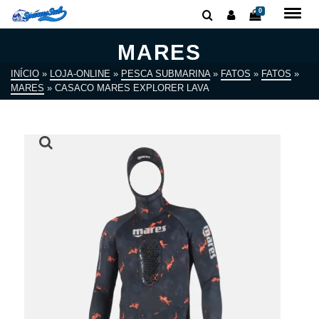
0
MARES
INÍCIO
»
LOJA-ONLINE
»
PESCA SUBMARINA
»
FATOS
»
FATOS
»
MARES
»
CASACO MARES EXPLORER LAVA