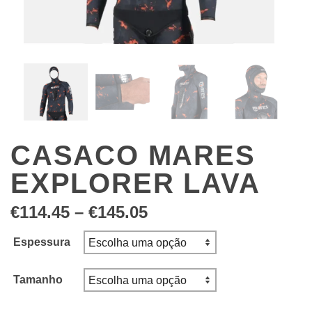
CASACO MARES
EXPLORER LAVA
Price
€
114.45
–
€
145.05
range:
€114.45
Espessura
through
€145.05
Tamanho