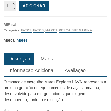
Quantidade
ADICIONAR
de
Casaco
Mares
REF:
n.d.
Explorer
Categorias:
FATOS
,
FATOS
,
MARES
,
PESCA SUBMARINA
Lava
Marca:
Mares
Descrição
Marca
Informação Adicional
Avaliação
O casaco de mergulho Mares Explorer LAVA representa a
próxima geração de equipamentos de caça submarina,
desenvolvido para mergulhadores que exigem
desempenho, conforto e discrição.