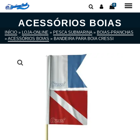
0
ACESSÓRIOS BOIAS
INÍCIO
»
LOJA-ONLINE
»
PESCA SUBMARINA
»
BOIAS-PRANCHAS
»
ACESSÓRIOS BOIAS
»
BANDEIRA PARA BOIA CRESSI