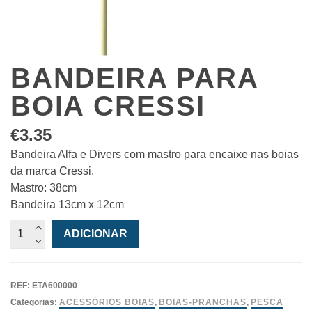
BANDEIRA PARA
BOIA CRESSI
€
3.35
Bandeira Alfa e Divers com mastro para encaixe nas boias
da marca Cressi.
Mastro: 38cm
Bandeira 13cm x 12cm
Quantidade
ADICIONAR
de
Bandeira
para
REF:
ETA600000
Boia
Categorias:
ACESSÓRIOS BOIAS
,
BOIAS-PRANCHAS
,
PESCA
Cressi