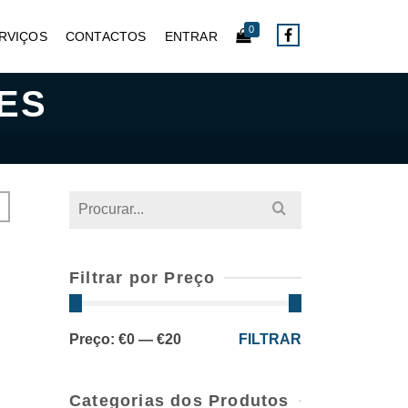
0
RVIÇOS
CONTACTOS
ENTRAR
ES
Search
for:
Filtrar por Preço
Preço
Preço
Preço:
€0
—
€20
FILTRAR
mínimo
máximo
Categorias dos Produtos