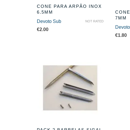
CONE PARA ARPÃO INOX
6.5MM
CONE
7MM
Devoto Sub
NOT RATED
Devoto
€
2.00
€
1.80
PACK 2 BARBELAS SIGAL