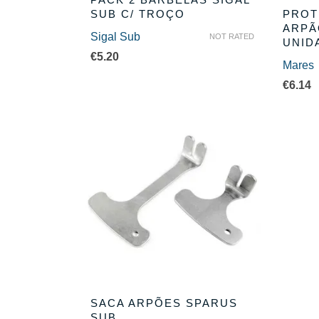
SUB C/ TROÇO
PROT
ARPÃ
Sigal Sub
NOT RATED
UNID
€
5.20
Mares
€
6.14
SACA ARPÕES SPARUS
SUB