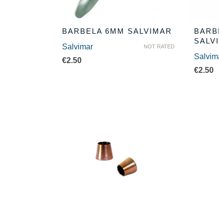
BARBELA 6MM SALVIMAR
BARB
SALV
Salvimar
NOT RATED
Salvim
€
2.50
€
2.50